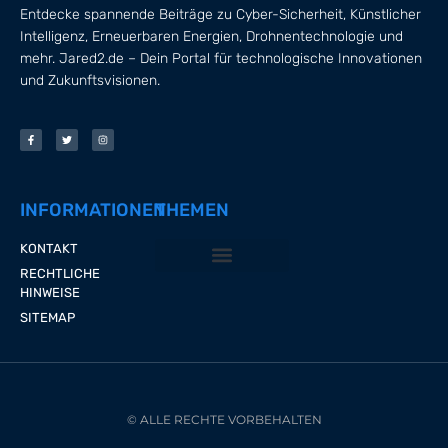
Entdecke spannende Beiträge zu Cyber-Sicherheit, Künstlicher
Intelligenz, Erneuerbaren Energien, Drohnentechnologie und
mehr. Jared2.de – Dein Portal für technologische Innovationen
und Zukunftsvisionen.
INFORMATIONEN
THEMEN
KONTAKT
RECHTLICHE
CYBER-SICHERHEIT
ERNEUERBARE ENERGIEN
KÜNSTLICHE INTELLIGENZ
VIRTUAL REALITY
HINWEISE
SITEMAP
© ALLE RECHTE VORBEHALTEN