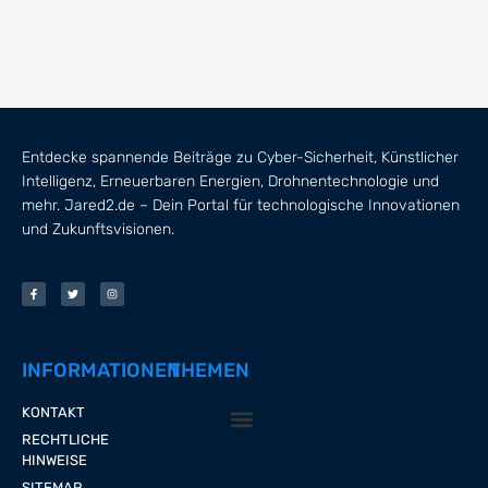
Entdecke spannende Beiträge zu Cyber-Sicherheit, Künstlicher
Intelligenz, Erneuerbaren Energien, Drohnentechnologie und
mehr. Jared2.de – Dein Portal für technologische Innovationen
und Zukunftsvisionen.
INFORMATIONEN
THEMEN
KONTAKT
RECHTLICHE
CYBER-SICHERHEIT
ERNEUERBARE ENERGIEN
KÜNSTLICHE INTELLIGENZ
VIRTUAL REALITY
HINWEISE
SITEMAP