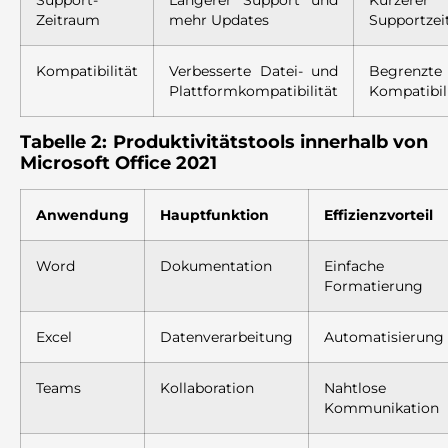
Support-
Längerer Support und
Kürzerer
Zeitraum
mehr Updates
Supportze
Kompatibilität
Verbesserte Datei- und
Begrenzte
Plattformkompatibilität
Kompatibil
Tabelle 2: Produktivitätstools innerhalb von
Microsoft Office 2021
Anwendung
Hauptfunktion
Effizienzvorteil
Word
Dokumentation
Einfache
Formatierung
Excel
Datenverarbeitung
Automatisierung
Teams
Kollaboration
Nahtlose
Kommunikation