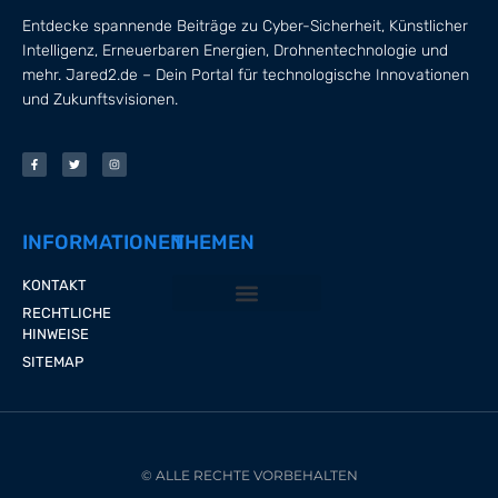
Entdecke spannende Beiträge zu Cyber-Sicherheit, Künstlicher
Intelligenz, Erneuerbaren Energien, Drohnentechnologie und
mehr. Jared2.de – Dein Portal für technologische Innovationen
und Zukunftsvisionen.
INFORMATIONEN
THEMEN
KONTAKT
RECHTLICHE
CYBER-SICHERHEIT
ERNEUERBARE ENERGIEN
KÜNSTLICHE INTELLIGENZ
VIRTUAL REALITY
HINWEISE
SITEMAP
© ALLE RECHTE VORBEHALTEN